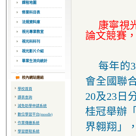
課程地圖
修業科目表
康寧視
法規資料庫
視光專業教室
論文競賽
視光科科刊
視光影片介紹
畢業生流向統計
每年的
3
校內網站連結
會全國聯
學校首頁
20
及
23
日
課表查詢
減免助學申請系統
桂冠舉辦
數位學習平台(moodle)
作業傳繳系統
界翱翔」
學習歷程系統