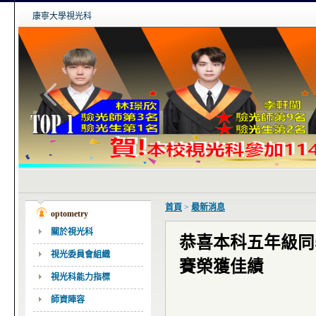
康寧大學視光科
首頁
>
最新消息
optometry
關於視光科
恭喜本科五年級同
視光委員會組織
賽榮獲佳績
視光科能力指標
師資陣容