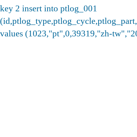
key 2 insert into ptlog_001
(id,ptlog_type,ptlog_cycle,ptlog_part
values (1023,"pt",0,39319,"zh-tw","2