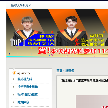
康寧大學視光科
首頁
>
證照榜
optometry
關於視光科
賀!本校113年度五專生考取驗光師
視光委員會組織
視光科能力指標
師資陣容