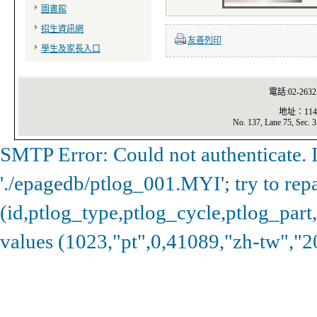
圖書館
招生資訊網
友善列印
學生及家長入口
電話:02-2632
地址：11
No. 137, Lane 75, Sec. 3
SMTP Error: Could not authenticate. In
'./epagedb/ptlog_001.MYI'; try to repa
(id,ptlog_type,ptlog_cycle,ptlog_part
values (1023,"pt",0,41089,"zh-tw","2