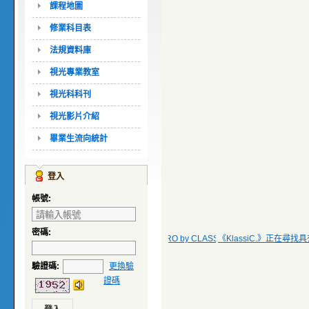
課程地圖
修業科目表
法規資料庫
視光專業教室
視光科科刊
視光影片介紹
畢業生流向統計
登入
帳號:
密碼:
KlassiC.徵才
FUTURO RETRO by CLASSICO 徵才資訊
《KlassiC.》正在尋
驗證碼
:
更換驗
證碼